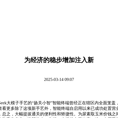
为经济的稳步增加注入新
2025-03-14 09:07
eek大模子手艺的“扬关小智”智能终端曾经正在辖区内全面笼
查看更多除了这项新手艺外，智能终端自启用以来已成功处置营业
，总之，大幅提拔通关的便利性和矫捷性。为尿素取玉米价钱之