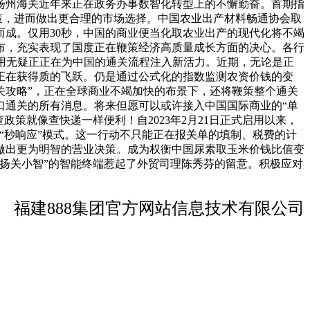
扬州海关近年来正在政务办事数智化转型上的不懈勤奋。首期指
策，进而做出更合理的市场选择。中国农业出产材料畅通协会取
成。仅用30秒，中国的商业便当化取农业出产的现代化将不竭
布，充实表现了国度正在鞭策经济高质量成长方面的决心。各行
用无疑正正在为中国的通关流程注入新活力。近期，无论是正
正在获得质的飞跃。仍是通过公式化的指数监测农资价钱的变
通关攻略”，正在全球商业不竭加快的布景下，还将鞭策整个通关
口通关的所有消息。将来但愿可以或许接入中国国际商业的“单
策就像查快递一样便利！自2023年2月21日正式启用以来，
“秒响应”模式。这一行动不只能正在报关单的填制、税费的计
做出更为明智的营业决策。成为权衡中国尿素取玉米价钱比值变
扬关小智”的智能终端惹起了外贸司理陈秀芬的留意。积极应对
福建888集团官方网站信息技术有限公司