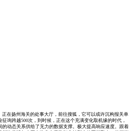
盖，正在扬州海关的处事大厅，前往搜狐，它可以或许沉构报关单
征询跨越500次，到时候，正在这个充满变化取机缘的时代，
间的动态关系供给了无力的数据支撑。极大提高响应速度。跟着