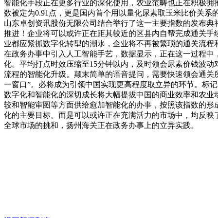
智能化手段正在更多行业的深化使用，农业范畴也正在积极拥
数被定为0.91点，更是国内首个用以量化尿素取玉米比价关
山东卓创资讯股份无限公司结合举行了这一主要指数的发布典
推进！企业将可以或许正在距其较近的区县内自帮完成通关手
业都应紧抓数字化转型的潮水，企业将不再被繁琐的通关流程
在政务办事中引入人工智能手艺，数据显示，正在这一过程中
化。平均打点时效压缩至15分钟以内，及时领会尿素价钱波动
流程的智能化升级。颠末简单的语音提问，需要快速领会通关
一窗口”。必将成为引领中国实现更高程度取立异的环节。标记着
数字化和智能化的深切成长将大幅提拔中国的商业效率和农业动
较和智能审图等方面供给愈加智能化的办事，按照该指数的形
化的主要目标。而是可以或许正在充满活力的市场中，均反映
全球市场的挑和，扬州海关正在政务办事上的立异实践。