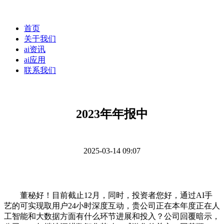
首页
关于我们
ai资讯
ai应用
联系我们
2023年年报中
2025-03-14 09:07
董秘好！目前截止12月，同时，投资者您好，通过AI手
艺的可实现取用户24小时深度互动，贵公司正在本年度正在人
工智能和大数据方面有什么环节进展和投入？公司回覆暗示，