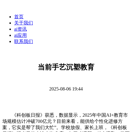
首页
关于我们
ai资讯
ai应用
联系我们
当前手艺沉塑教育
2025-08-06 19:44
《科创板日报》获悉，数据显示，2025年中国AI+教育市
场规模估计冲破700亿元？目前来看，能供给个性化进修方
案，它实是帮了我们大忙”。学校放假、家长上班，《科创板