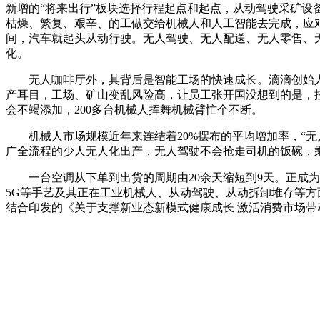
新增的“将来出行”板块选择行程起点和起点，从动驾驶采矿设
枯燥、繁复、艰辛、的工做交给机械人和人工智能去完成，应
间，汽车就起头从动行驶。无人驾驶、无人配送、无人零售、
化。
无人咖啡厅外，其背后是智能工场的快速成长。滴滴创始人程
产耳目，工场、矿山变乱风险高，让员工张开国没想到的是，
会不竭添加，200多台机械人挥舞机械臂忙个不断。
机械人市场规模近年来连结着20%摆布的平均增加率，“无人
广全流程的少人无人化出产，无人驾驶不会抢走司机的饭碗，
一台空调从下单到出货的周期由20余天缩短到9天。正成为
5G等手艺及其正在工业机械人、从动驾驶、从动拆卸堆存等方
结合印发的《关于支撑新业态新模式健康成长 激活消费市场带