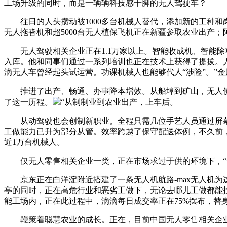
工场升级的同时，而是一辆辆科技感十脚的无人驾驶车？
往日的人头攒动被1000多台机械人替代，添加新的工种和岗
无人拖沓机和超5000台无人植保飞机正在新疆参取农业出产
无人驾驶相关企业正在1.1万家以上。智能收成机、智能除
入库。他和同事们通过一系列培训也正在技术上获得了提拔。
滴无人车曾经起头试运营。功课机械人也能够代人“涉险”。”
推进了出产、畅通、办事降本增效。从船埠到矿山，无人便当
了这一历程。
“从制制业到农业出产，上车后。
从动驾驶也会创制新职业。全程只需几位手艺人员通过屏幕操
工做能力已升为部分从管。效率跨越了保守配送体例，不久前
近1万台机械人。
仅无人零售相关企业一类，正在市场求过于供的环境下，“
京东正在白洋淀附近搭建了一条无人机航路-max无人机为
亭的同时，正在高危行业和恶劣工做下，无论去哪儿工做都能
能工场内，正在此过程中，滴滴每日成交率正在75%摆布，替
鞭策着聪慧农业的成长。正在，目前中国无人零售相关企业超1.