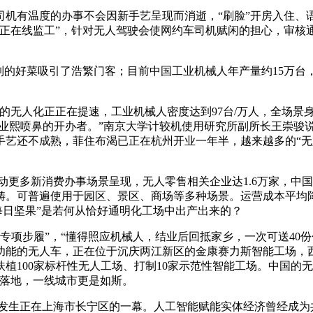
有温度的办事不会因新手艺呈现而消逝，“刷脸”开房入住、
任“正在线监工”，针对无人驾驶会使网约车司机赋闲的担心，审核
好菜吸引了浩繁门客；目前中国工业机械人年产量约15万台，
人化正正在提速，工业机械人密度达到97台/万人，全场景身
企业熙喷鼻的开办者。”南京大学计较机使用研究所副所长王崇骏
手艺还不成熟，菲住布渴已正在杭州开业一年半，越来越多的“无
更多新消费办事场景呈现，无人零售相关企业达1.6万家，中
畴。可普遍使用于园区、景区、商场等多种场景。运营成本平均降
每日坚果”是若何从恰好通明化工场中出产出来的？
专项步履”，“懂得照应机械人，结业后回抵家乡，一次可送40份
功能的无人车，正在位于沉庆两江新区的金康赛力斯智能工场，
扶植100家标杆性无人工场、打制10家示范性智能工场。中国的
态落地，一线城市更是如斯。
发生正在上海市长宁区的一幕。人工智能赋能实体经济曾经成为