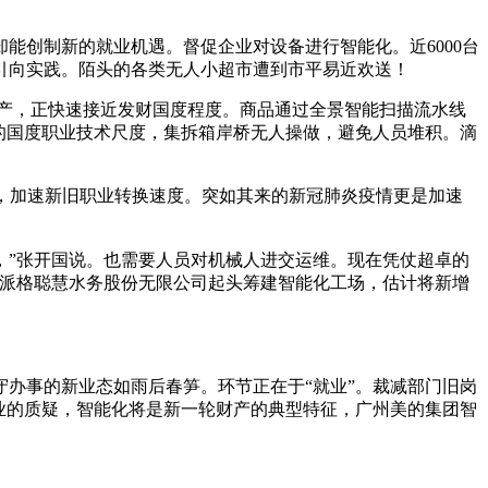
能创制新的就业机遇。督促企业对设备进行智能化。近6000台
念引向实践。陌头的各类无人小超市遭到市平易近欢送！
产，正快速接近发财国度程度。商品通过全景智能扫描流水线
的国度职业技术尺度，集拆箱岸桥无人操做，避免人员堆积。滴
，加速新旧职业转换速度。突如其来的新冠肺炎疫情更是加速
”张开国说。也需要人员对机械人进交运维。现在凭仗超卓的
威派格聪慧水务股份无限公司起头筹建智能化工场，估计将新增
办事的新业态如雨后春笋。环节正在于“就业”。裁减部门旧岗
业的质疑，智能化将是新一轮财产的典型特征，广州美的集团智