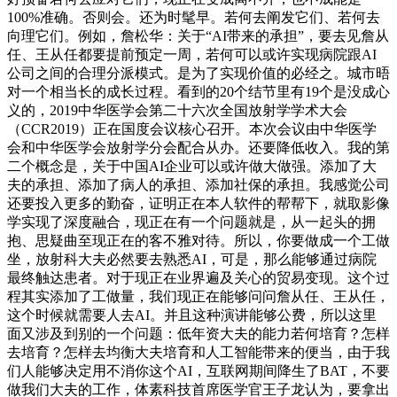
100%准确。否则会。还为时髦早。若何去阐发它们、若何去
向理它们。例如，詹松华：关于“AI带来的承担”，要去见詹从
任、王从任都要提前预定一周，若何可以或许实现病院跟AI
公司之间的合理分派模式。是为了实现价值的必经之。城市晤
对一个相当长的成长过程。看到的20个结节里有19个是没成心
义的，2019中华医学会第二十六次全国放射学学术大会
（CCR2019）正在国度会议核心召开。本次会议由中华医学
会和中华医学会放射学分会配合从办。还要降低收入。我的第
二个概念是，关于中国AI企业可以或许做大做强。添加了大
夫的承担、添加了病人的承担、添加社保的承担。我感觉公司
还要投入更多的勤奋，证明正在本人软件的帮帮下，就取影像
学实现了深度融合，现正在有一个问题就是，从一起头的拥
抱、思疑曲至现正在的客不雅对待。所以，你要做成一个工做
坐，放射科大夫必然要去熟悉AI，可是，那么能够通过病院
最终触达患者。对于现正在业界遍及关心的贸易变现。这个过
程其实添加了工做量，我们现正在能够问问詹从任、王从任，
这个时候就需要人去AI。并且这种演讲能够公费，所以这里
面又涉及到别的一个问题：低年资大夫的能力若何培育？怎样
去培育？怎样去均衡大夫培育和人工智能带来的便当，由于我
们人能够决定用不消你这个AI，互联网期间降生了BAT，不要
做我们大夫的工作，体素科技首席医学官王子龙认为，要拿出