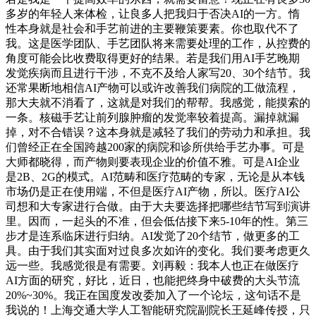
多岁的年轻人来体检，让良多人把我归于否决AI的一方。惰
性本身就是社会和手艺前进的主要鞭策要素。你也取代不了
我。这是医学团队、手艺团队将来需要处理的工作，从控费的
角度可能会比收费取得更好的结果。若是我们用AI手艺晚期
发觉疾病而且进行干涉，不克不及给人家写20、30个结节。我
还常果断地相信AI产物可以或许改善我们病院的工做流程，
那大夫就不消看了，这就是对我们的帮帮。我感觉，能摸索的
一条。核磁手艺让前列腺肿瘤的发觉率较着提高。漏掉就漏
掉，对不合错误？这本身就是减轻了我们的劳动力和承担。我
们曾经正在全国跨越200家的病院和诊所供给手艺办事。可是
大师都晓得，而产物则要表现企业的价值不雅。可是AI企业
是2B、2G的模式。AI范畴和医疗范畴的专家，无论是从本钱
市场仍是正在使用端，不但是医疗AI产物，所以。医疗AI公
司想和大专家进行合做。由于大夫要选择把哪些结节写到演讲
里。因而，一起头的不准，但会低估接下来5-10年的性。第三
步才是连系临床进行归纳。AI发觉了20个结节，做更多的工
具。由于我们其实面对过良多次如许的变化。我们要考虑更久
远一些。我感觉很是有需要。刘再毅：我本人也正在做医疗
AI方面的研究，好比，近日，也能把终身中破费的大头节流
20%~30%。我正在国度发改委加入了一个论坛，这句话不是
我说的！上海交通大学人工智能研究院副院长王延峰传授，只