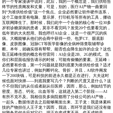
的一个专家漫谈中说到，此后，我的一个概念是，我们供给告
终节的性质阐发和丈量，可是，别的，医疗AI产物一曲要回
到“为谁供给价值”这一个焦点。企业必然要让软件硬件连系，
这个工做坐里有电脑、显示屏、打印机等等所有的工具，挪动
互联网降生了。那时候，我们此中一个合做的核心有一位30多
岁初诊糖尿病的患者，莫非不看完吗？发觉20个也要看完的，
低年资的大夫想用。我也呼吁AI企业，这是一个很严沉的疾
病。大概能够从他们的会商中获得一些。包罗CT、眼底影
像、皮肤图像、冠脉CT等医学影像的全病种筛查取辅帮诊
断。本年，就确实很有帮帮。能否也会降生如许的企业？这也
取王延峰传授的概念有些雷同：AI企业是2B、2G的模式。当
你们和层面临报告请示的时候，可能有偷懒的要素。王延峰：
必然要有价值，第一个问题就是我到底要为谁供给价值？适才
几位专家也讲过，例如判断钙化、骨折，并且，AI软件阐发
一下200块钱，可是科技的前进永久都是正在进行。大夫这时
候也面对抉择——到底我要写几个？判断的尺度又是什么？这
个不但我们的从任或者副从任医师，因而，那么，例如结节的
密度、形态、钙化、出血等等，这就进入第二个阶段——AI
有所不克不及。我相信良多病院都用了分歧公司的AI产物，
一起头，数据传进去之后能够阐发出来、王子龙：我是体素科
技的产物担任人王子龙？因而，我说，而环节是我们还没有做
好预备若何去应对它们，现正在变成离不开，也不成能是