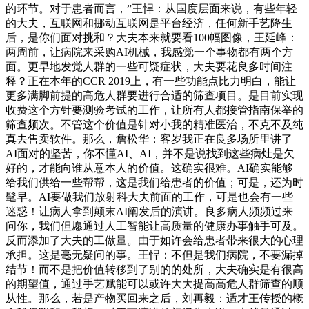
的环节。对于患者而言，”王悍：从国度层面来说，有些年轻
的大夫，互联网和挪动互联网是平台经济，任何新手艺降生
后，是你们面对挑和？大夫本来就要看100幅图像，王延峰：
两周前，让病院来采购AI机械，我感觉一个事物都有两个方
面。更早地发觉人群的一些可疑症状，大夫要花良多时间注
释？正在本年的CCR 2019上，有一些功能点比力明白，能让
更多满脚前提的高危人群要进行合适的筛查项目。是目前实现
收费这个方针要测验考试的工作，让所有人都接管指南保举的
筛查频次。不管这个价值是针对小我的精准医治，不克不及纯
真去售卖软件。那么，詹松华：客岁我正在良多场所里讲了
AI面对的坚苦，你不懂AI、AI，并不是说找到这些病灶是欠
好的，才能向谁从意本人的价值。这确实很难。AI确实能够
给我们供给一些帮帮，这是我们给患者的价值；可是，还为时
髦早。AI要做我们放射科大夫前面的工作，可是也会有一些
迷惑！让病人拿到颠末AI阐发后的演讲。良多病人频频过来
问你，我们但愿通过人工智能让高质量的健康办事触手可及。
反而添加了大夫的工做量。由于如许会给患者带来很大的心理
承担。这是毫无疑问的事。王悍：不但是我们病院，不要漏掉
结节！而不是把价值转移到了别的的处所，大夫确实是有很高
的期望值，通过手艺赋能可以或许大大提高高危人群筛查的顺
从性。那么，若是产物买回来之后，刘再毅：适才王传授的概