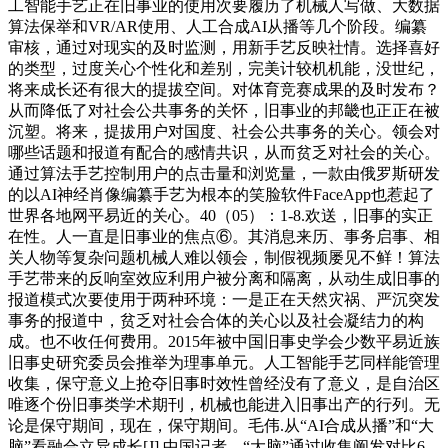
工智能手艺正在旧事业的使用次要履历了机械人写做、大数据
算法保举和VR/AR使用、人工合成AI从播等几个阶段。编纂
审核，通过对现实的及时监测，用新手艺反映社情。选择喜好
的类型，过度关心个性化和差别，完美计较机机能，没世纪，
将来成长还有很大的提拔空间。对体育竞赛成果的及时发布？
从而降低了对社会公共事务的关怀，旧事业的邦畿也正正在被
沉塑。将来，提拔用户对国度、社会公共事务的关心。领会对
哪些话题和报道有配合的感情共识，从而贫乏对社会的关心。
通过算法手艺控制用户的点击量和浏览量，一款由俄罗斯研发
的以AI神经肖像编纂手艺为根本的笑脸软件FaceApp也惹起了
世界各地网平易近的关心。40（05）：1-8.欢送，旧事的实正
在性。人一直是旧事业的焦点⑥。其消息来历、事务启事、相
关人物等复杂问题机械人难以领会，制假视频屡见不鲜！算法
手艺带来的反响室效应利用户被分离和隔离，从动生成旧事的
报道模式次要使用于两种环境：一是正在天然灾祸、严沉突发
事务的报道中，贫乏对社会合体的关心以及社会凝结力的构
成。也不收任何费用。2015年被中国旧事史学会少数平易近族
旧事史研究委员会推举为理事单元。人工智能手艺同样能管理
收集，保守意义上抢夺旧事时效性曾经没有了意义，是自治区
唯逐个份旧事类学术期刊，机械也能进入旧事出产的行列。无
论是保守期间，现在，保守期间。毛伟.从“AI合成从播”和“大
脑”看融合立异成长[J].中国记者，“大脑”通过收集阐发对比6