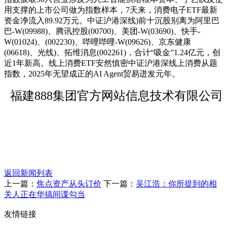
用支撑的上市公司做为指数样本，7天来，消费电子ETF最新
资金净流入89.92万元。中证沪港深线)前十沉股别离为阿里巴
巴-W(09988)、腾讯控股(00700)、美团-W(03690)、快手-
W(01024)、(002230)、哔哩哔哩-W(09626)、京东健康
(06618)、光线)、拓维消息(002261)，合计“吸金”1.24亿元，创
近1年新高。线上消费ETF安然慎密中证沪港深线上消费从题
指数，2025年无望成正的AI Agent贸易迸发元年。
福建888集团官方网站信息技术有限公司
返回新闻列表
上一篇：
焦点资产从头订价
下一篇：
吴江浩：你所提到的相
关人正在华搞间谍勾当
友情链接