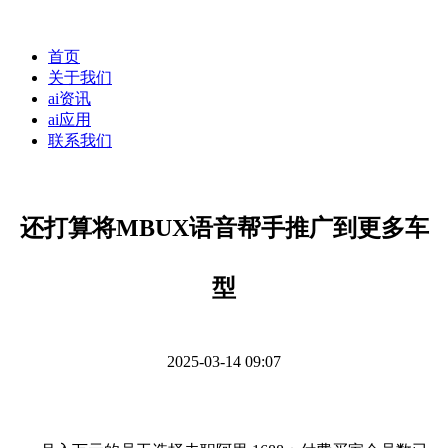
首页
关于我们
ai资讯
ai应用
联系我们
还打算将MBUX语音帮手推广到更多车
型
2025-03-14 09:07