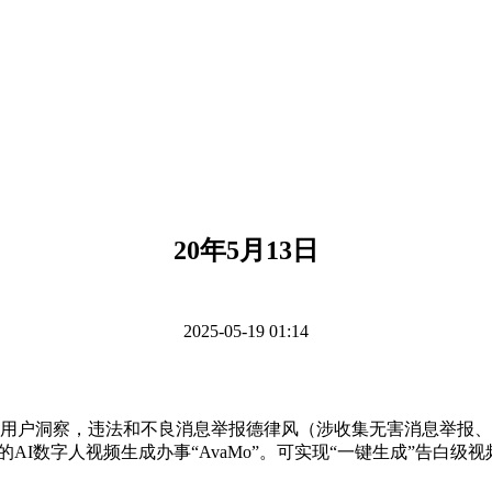
20年5月13日
2025-05-19 01:14
化用户洞察，违法和不良消息举报德律风（涉收集无害消息举报、未成
市场的AI数字人视频生成办事“AvaMo”。可实现“一键生成”告