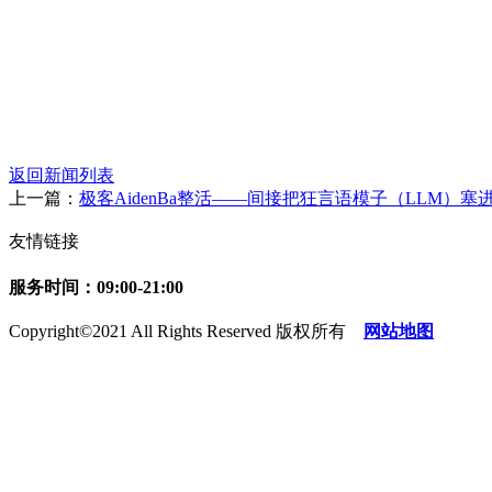
返回新闻列表
上一篇：
极客AidenBa整活——间接把狂言语模子（LLM）塞
友情链接
服务时间：09:00-21:00
Copyright©2021 All Rights Reserved 版权所有
网站地图