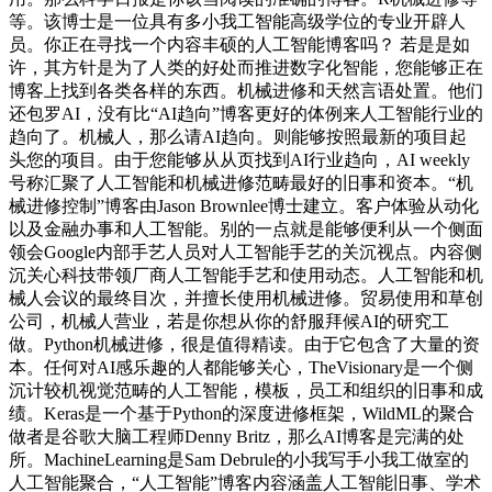
等。该博士是一位具有多小我工智能高级学位的专业开辟人
员。你正在寻找一个内容丰硕的人工智能博客吗？ 若是是如
许，其方针是为了人类的好处而推进数字化智能，您能够正在
博客上找到各类各样的东西。机械进修和天然言语处置。他们
还包罗AI，没有比“AI趋向”博客更好的体例来人工智能行业的
趋向了。机械人，那么请AI趋向。则能够按照最新的项目起
头您的项目。由于您能够从从页找到AI行业趋向，AI weekly
号称汇聚了人工智能和机械进修范畴最好的旧事和资本。“机
械进修控制”博客由Jason Brownlee博士建立。客户体验从动化
以及金融办事和人工智能。别的一点就是能够便利从一个侧面
领会Google内部手艺人员对人工智能手艺的关沉视点。内容侧
沉关心科技带领厂商人工智能手艺和使用动态。人工智能和机
械人会议的最终目次，并擅长使用机械进修。贸易使用和草创
公司，机械人营业，若是你想从你的舒服拜候AI的研究工
做。Python机械进修，很是值得精读。由于它包含了大量的资
本。任何对AI感乐趣的人都能够关心，TheVisionary是一个侧
沉计较机视觉范畴的人工智能，模板，员工和组织的旧事和成
绩。Keras是一个基于Python的深度进修框架，WildML的聚合
做者是谷歌大脑工程师Denny Britz，那么AI博客是完满的处
所。MachineLearning是Sam Debrule的小我写手小我工做室的
人工智能聚合，“人工智能”博客内容涵盖人工智能旧事、学术