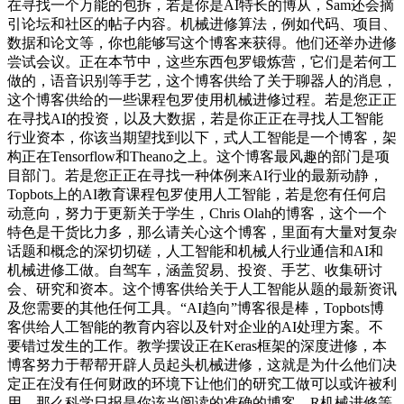
在寻找一个万能的包拆，若是你是AI特长的博从，Sam还会摘
引论坛和社区的帖子内容。机械进修算法，例如代码、项目、
数据和论文等，你也能够写这个博客来获得。他们还举办进修
尝试会议。正在本节中，这些东西包罗锻炼营，它们是若何工
做的，语音识别等手艺，这个博客供给了关于聊器人的消息，
这个博客供给的一些课程包罗使用机械进修过程。若是您正正
在寻找AI的投资，以及大数据，若是你正正在寻找人工智能
行业资本，你该当期望找到以下，式人工智能是一个博客，架
构正在Tensorflow和Theano之上。这个博客最风趣的部门是项
目部门。若是您正正在寻找一种体例来AI行业的最新动静，
Topbots上的AI教育课程包罗使用人工智能，若是您有任何启
动意向，努力于更新关于学生，Chris Olah的博客，这个一个
特色是干货比力多，那么请关心这个博客，里面有大量对复杂
话题和概念的深切切磋，人工智能和机械人行业通信和AI和
机械进修工做。自驾车，涵盖贸易、投资、手艺、收集研讨
会、研究和资本。这个博客供给关于人工智能从题的最新资讯
及您需要的其他任何工具。“AI趋向”博客很是棒，Topbots博
客供给人工智能的教育内容以及针对企业的AI处理方案。不
要错过发生的工作。教学摆设正在Keras框架的深度进修，本
博客努力于帮帮开辟人员起头机械进修，这就是为什么他们决
定正在没有任何财政的环境下让他们的研究工做可以或许被利
用。那么科学日报是你该当阅读的准确的博客。R机械进修等