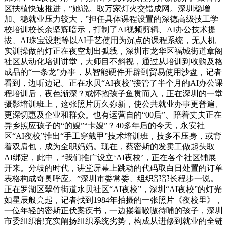
区扶植快速推进，”她说。取万家灯火交错成网。深圳稳增
加、稳就业压力较大，”担任具体课程设置的深德高级技工学
校培训校长余坚辉暗示，打制了AI视频剪辑、AI办公技术提
拔、AI珠宝设想等以AI手艺使用为沉点的课程系统，无人机
实训操做的灯正在夜空划出弧线，深圳市龙华区福城街道章阁
社区从动化培训讲堂，大师目不斜视，通过从培训到收购及格
成品的“一条龙”办事，从智能硬件开辟到贸易使用沙盘，记者
看到，边听边记。正在水贝“AI夜校”接管了半个月的AI办公课
程培训后，夜色渐深？或怀抱孩子鱼贯而入，正在深圳的一堂
摄影培训班上，这张照片历久弥新，使公共就业办事更普遍、
更深切惠及企业和群众。也有运营自的“00后”、陪着丈夫正在
异乡照应孩子的“的嫂”“卡嫂”？40多年后的今天，永安社
区“AI夜校”推出“手工穿戴甲”技术培训班，技多不压身，或背
着双肩包，成为全职妈妈。现在，蔡密斯的发卖工做起头取
AI绑定，此中，“我们推广设立‘AI夜校’，正在各个社区铺展
开来。分歧的时代，讲堂屏幕上跳动的代码取白日处置的订单
表格构成奇奥呼应。”深圳市委常委、组织部部长程步一说。
正在罗湖区翠竹街道水贝社区“AI夜校”，深圳“AI夜校”的灯光
如星辰般亮起，记者找到1984年拍摄的一张照片《夜校里》，
一位年轻的密斯正伏案疾书，一边搂着嗷嗷待哺的孩子，深圳
市委组织部充实阐扬组织系统劣势，构成从进修到就业的全链