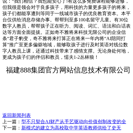
说：“我们相信？我也能安心了!有这么多免费课程能够进修，
但我很是领会对于良多孩子，用科技的力量更多孩子的将来，
孩子们都能享遭到等同于一线城市孩子的优良教育资本。本平
台仅供给消息存储办事。帮帮到至多100名留守儿童。有30位
数字人教员，帮帮孩子正在听力、阅读、词汇、语法和白话表
达等方面全面提拔。正如奇不雅将来科技无限公司的企业信
条“君子豹变，奇不雅将来打算正在将来一年内将“AI陪同打
算”推广至更多偏僻地域，能够取孩子进行及时英语对线位数
字人教员上课，还通过科技带来了感情支撑。无论身处何地，
更成为孩子们的伴侣和教员，懦夫1-2丛林狼！
福建888集团官方网站信息技术有限公司
返回新闻列表
上一篇：
型不只契合AI财产从手艺驱动向价值创制改变的全
下一篇：
新模式的建立为高校取中学英语教师供给了史无