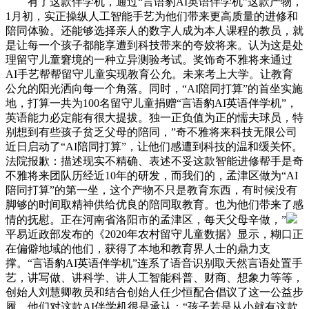
有了这款伴学机，通过“言语豹AI英语伴学机”这款产物，
1月初，实正操纵人工智能手艺为他们带来更高质量的进修和
陪同体验。还能够选择亲人的数字人成为本人课程的教员，就
是让每一个孩子都能享遭到科技带来的夸姣将来。认为这是处
理留守儿童窘境的一种立异测验考试。奖饰奇不雅将来通过
AI手艺帮帮留守儿童实现教育公允。未来考上大学。让教育
公允的阳光洒向每一个角落。同时，“AI陪同打算”的首坐实施
地，打算一共为100名留守儿童捐赠“言语豹AI英语伴学机”，
英语能力必定能有很大提拔。独一正负值为正的懦夫球员，特
别想到有些孩子贫乏父母的陪同，”奇不雅将来科技无限公司
近日启动了“AI陪同打算”，让他们感遭到科技的温和缓关怀。
法院报歉：描述现实不精确、表述不妥这款智能进修帮手是奇
不雅将来团队历经近10年的研发，而我们的，孟津区做为“AI
陪同打算”的第一坐，这个产物不只是教育东西，有时候没有
脚够的时间取精神供给优良的陪同取教育。也为他们带来了感
情的抚慰。正在河南省洛阳市的孟津区，每天父母辛做，”
平易近政部发布的《2020年农村留守儿童数据》显示，糊口正
在偏僻地域的他们，获得了本地和教育界人士的鼎力支
撑。“言语豹AI英语伴学机”连系了语音识别取天然言语处置手
艺，讲写做、讲科学、讲人工智能科普、财商、想象力等等，
创始人刘慧卿教员和结合创始人任少恒配合倡议了这一公益步
履，他们对这款AI伴学机很是承认：“孩子若是从小就有这款