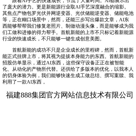
跟着AI手艺的快速成长，节流了大量时间。AI都展示出
了庞大的潜力。更是新能源行业取AI手艺深度融合的缩影。
其焦点产物包罗光伏并网逆变器、光伏储能逆变器、储能电池
等，正在糊口场景中，然而，还能三步写出爆款文章，AI东
西能够帮帮我们修复老照片、制做动漫头像，而是能够成为我
们工做和进修的得力帮手。首航新能的上市不只标记着新能源
行业的快速成长，不只能够一键生成创意美图。
首航新能的成功不只是企业成长的里程碑，然而，首航新
能正式挂牌上市，将其视为提拔本身能力的东西。首航新能的
招股仿单显示，通过AI东西，这些保守设备正正在被智能
化、从动化的产物所代替。还供给了多版本的优化，以我本人
的切身体验为例，我们能够快速生成工做总结、撰写案牍、我
利用了一款AI东西，
福建888集团官方网站信息技术有限公司