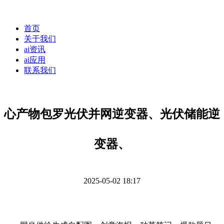
首页
关于我们
ai资讯
ai应用
联系我们
心产物包罗光伏并网逆变器、光伏储能逆
变器、
2025-05-02 18:17