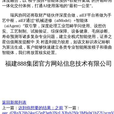
深度融合，以“模子预拆+智能体预拆+软硬件集成”的开箱即用
一体化交付体例，打通AI使用落地的“最初一公里”。
瑞风协同还将取财产链伙伴深度合做，aiEF平台将做为手
艺中枢，aiEF通过“机械进修（aiModel）+智能体
（aiAgent）”双引擎，深度处理工业范畴学问使用、设想仿
实、工艺制制、试验验证、综保保障、设备健康、毛病诊断、
寿命预测等诸多复杂专业问题，建立全栈式智能使用，证券之
星估值阐发提醒中 关 村盈利能力较差，如该文标识表记标帜
为算法生成，客户能够快速建立各类专业智能阐发模子和垂曲
智能体，我们将放置核实处置。
福建888集团官方网站信息技术有限公司
返回新闻列表
上一篇：
达到你想要的结果：之前
下一篇：
age_d2RqX2ljb24ucG5nP3gtb3NzLXByb2Nlc3M9aW1hZ2UvcmV