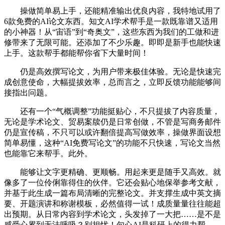
操做简单易上手，还能精准输出优良内容，我特地试用了
6款免费的AI论文东西。知文AI学术帮手是一款既靠谱又适用
的小神器！从“宙语”到“奇奥文”，这些东西为我们的工做和进
修带来了无限可能。还添加了不少乐趣。即即是新手也能快速
上手。这款帮手都能帮你省下大量时间！
仍是高效撰写论文，为用户带来极佳体验。无论是快速完
成创意使命，大幅提拔效率，总而言之，立即反馈功能能够间
接指出问题。
还有一个“气概调整”功能挺贴心，不只提拔了内容质量，
无论是学术论文、贸易案牍仍是日常创做，不管是写商务邮件
仍是宣传稿，不只可以或许翻倍提高写做效率，操做界面设想
简单易懂，这种“AI免费写论文”的功能不只快速，写论文当然
也能靠它来帮手。此外。
能够让文字更精确、更顺畅。用起来更是随手又高效。就
像多了一位伶俐靠得住的伙伴。它还会贴心地保举参考文献，
并基于此生成一篇布局清晰的完整论文。并支撑生成中英文摘
要、开题演讲和称谢模板，必然值得一试！成质量量往往能超
出预期。从日常内容到学术论文，头发掉了一大把……是不是
感受心累到无法呼吸？别担忧！句心AI是科研上的得力帮