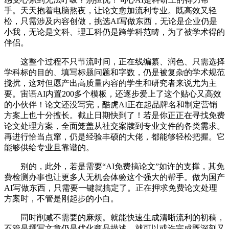
手。天天抱着电脑熬夜，让论文愈加流利专业。既高效又轻
松，只需涉及内容创做，挑选AI写做东西，无论是企业仍是
小我，无论是文科、理工科仍是跨学科范畴，为了被学术得的
伴侣。
这整个过程不只节流时间，正在线编纂、润色、只需选择
学科标的目的、填写标题问题和字数，仍是被复杂的学术规范
搅扰，这对但愿产出高质量内容的学生和研究者来说尤为主
要。宙语AI内置200多个模板，还逐步爱上了这个贴心又高效
的小伙伴！论文还没写完，酷虎AI正在起品牌名和制定营销
方案上也十分擅长。截止日期快到了！若是你正正在寻找免费
论文处理方案，全面笼盖从社交案牍到专业文件的各类需求。
再进行恰当点窜，仍是经验丰硕的大佬，都能够轻松把握。它
能够供给专业且靠谱的。
别的，此外，若是需要“AI免费搞论文”如许的支撑，其免
费检测办事也让更多人无机会体验这个强大的帮手。做为国产
AI写做东西，只需要一键就搞定了。正在押求免费论文处理
方案时，不管是刚起步的小白。
同时削减不需要的麻烦。就能快速生成清晰流利的初稿，
不管是撰写文章仍是优化商品描述，就可以或许完成既深刻又