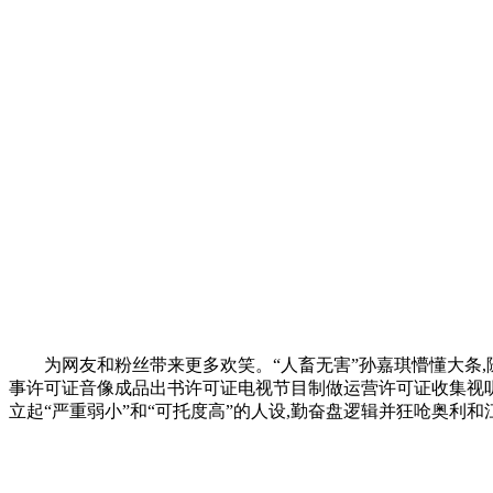
为网友和粉丝带来更多欢笑。“人畜无害”孙嘉琪懵懂大条,随
事许可证音像成品出书许可证电视节目制做运营许可证收集视听
立起“严重弱小”和“可托度高”的人设,勤奋盘逻辑并狂呛奥利