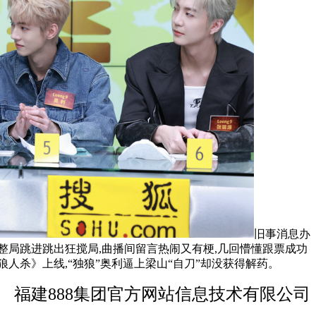
旧事消息办
局跳进跳出狂搅局,曲播间留言热闹又有梗,几回懵懂跟票成功
人杀》上线,“独狼”奥利逼上梁山“自刀”却没获得解药。
福建888集团官方网站信息技术有限公司