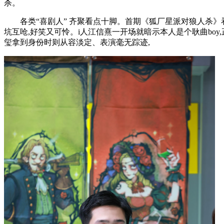
杀。
各类“喜剧人” 齐聚看点十脚。首期《狐厂星派对狼人杀》看
坑互呛,好笑又可怜。i人江信熹一开场就暗示本人是个耿曲boy
玺拿到身份时则从容淡定、表演毫无踪迹,