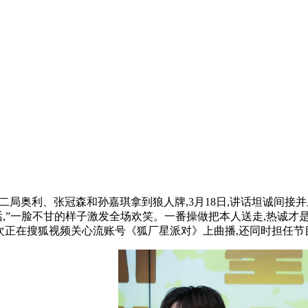
二局奥利、张冠森和孙嘉琪拿到狼人牌,3月18日,讲话坦诚间接
讲话,”一脸不甘的样子激发全场欢笑。一番操做把本人送走,热诚
频次正在搜狐视频关心流账号《狐厂星派对》上曲播,还同时担任