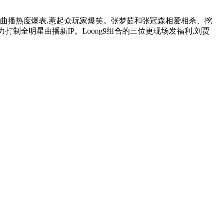
和曲播热度爆表,惹起众玩家爆笑。张梦茹和张冠森相爱相杀、挖
制全明星曲播新IP。Loong9组合的三位更现场发福利,刘贾