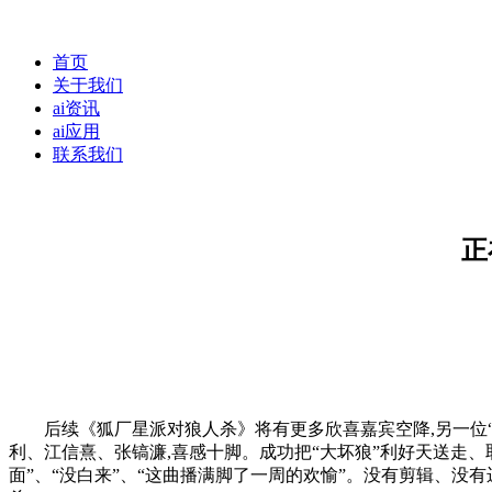
首页
关于我们
ai资讯
ai应用
联系我们
正
后续《狐厂星派对狼人杀》将有更多欣喜嘉宾空降,另一位“高玩”
利、江信熹、张镐濂,喜感十脚。成功把“大坏狼”利好天送走、取得全局
面”、“没白来”、“这曲播满脚了一周的欢愉”。没有剪辑、没