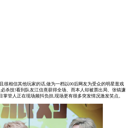
并且很相信其他玩家的话,做为一档以00后网友为受众的明星逛戏
才是必杀技!看到队友江信熹获得全场、而本人却被票出局、张镐濂
节目掌管人正在现场频抖负担,现场更有很多突发情况激发笑点。