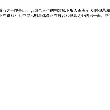
点之一即是Loong9组合三位的初次线下狼人杀表示,及时弹幕
,正在逛戏互动中展示明星偶像正在舞台和银幕之外的另一面。帮力打