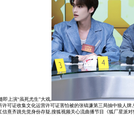
即上演“虽死尤生”大戏,
许可证收集文化运营许可证害怕被的张镐濂第三局抽中狼人牌,整
和江信熹齐跳先觉身份存疑,搜狐视频关心流曲播节目《狐厂星派对狼