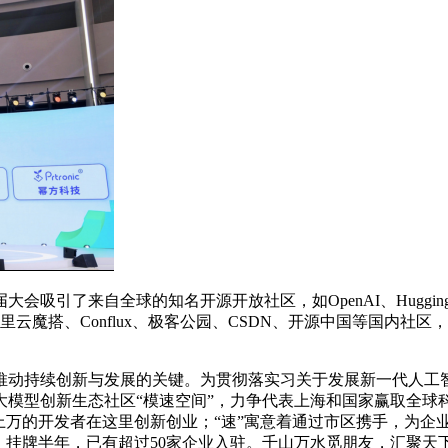
自全球的知名开源开放社区，如OpenAI、HuggingFace、L
N、商汤、阿里云魔搭、Conflux、极客公园、CSDN、开源中国等
动持续创新与发展的关键。为贯彻落实习关于发展新一代人工智
大模型创新生态社区“模速空间”，力争代表上海和国家赢取全球
上万的开发者在这里创新创业；“速”寓意着通过市区携手，为企
，挂牌半年，已有超过50家企业入驻。千山万水觅朋友，汇聚