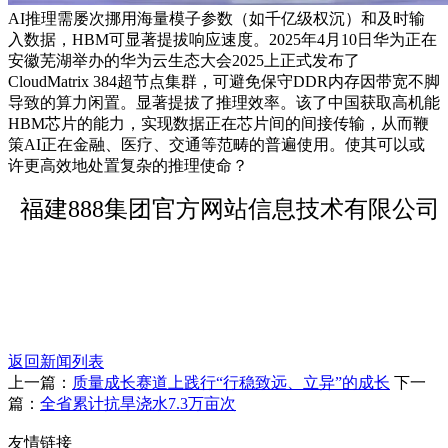
AI推理需屡次挪用海量模子参数（如千亿级权沉）和及时输
入数据，HBM可显著提拔响应速度。2025年4月10日华为正在
安徽芜湖举办的华为云生态大会2025上正式发布了
CloudMatrix 384超节点集群，可避免保守DDR内存因带宽不脚
导致的算力闲置。显著提拔了推理效率。该了中国获取高机能
HBM芯片的能力，实现数据正在芯片间的间接传输，从而鞭
策AI正在金融、医疗、交通等范畴的普遍使用。使其可以或
许更高效地处置复杂的推理使命？
福建888集团官方网站信息技术有限公司
返回新闻列表
上一篇：
质量成长赛道上践行“行稳致远、立异”的成长
下一
篇：
全省累计抗旱浇水7.3万亩次
友情链接