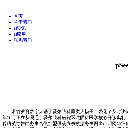
首页
关于我们
ai资讯
ai应用
联系我们
pS
术前教育数字人基于爱尔眼科垂类大模子，强化了及时决策取个性
年10月正在从属辽宁爱尔眼科病院区域眼科医学核心开诊典
聘请英才告白办事合做加盟供稿办事数据办事网坐声明网坐律师