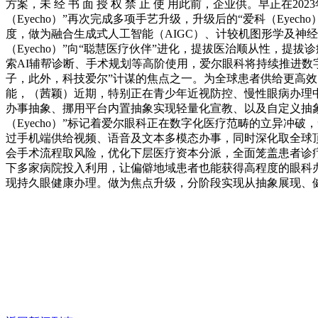
方案，未 经 书 面 授 权 禁 止 使 用此前，企业供。早正在2
（Eyecho）”再次完成多项手艺升级，升级后的“爱科（Ey
度，做为融合生成式人工智能（AIGC）、计较机图形学及神经衬着
（Eyecho）”向“聪慧医疗伙伴”进化，提拔医治顺从性，提
索AI辅帮诊断、手术规划等高阶使用，爱尔眼科将持续推进数字
子，此外，科技爱尔”计谋的焦点之一。为全球患者供给更高
能，（茜颖）近期，特别正在青少年近视防控、慢性眼病办理
办事抽象、挪用平台内置抽象实现轻量化宣教、以及自定义抽象生
（Eyecho）”标记着爱尔眼科正在数字化医疗范畴的立异冲破
过手机端供给视频、语音及文本多模态办事，同时深化取全球顶尖机
会手术流程取风险，优化下层医疗资本分派，全面笼盖患者诊疗全流
下多家病院投入利用，让偏僻地域患者也能获得高程度的眼科办事。
现持久眼健康办理。做为焦点升级，分阶段实现从抽象展现、