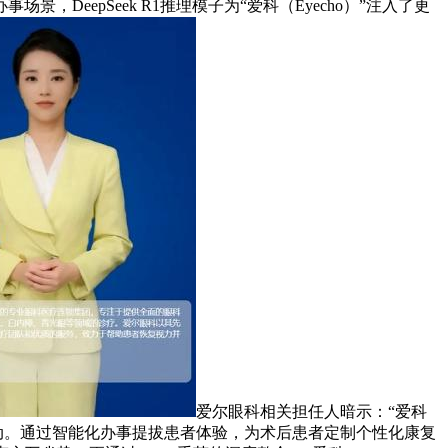
eepSeek R1推理模子为“爱科（Eyecho）”注入了更
爱尔眼科相关担任人暗示：“爱科
行动。通过智能化办事提拔患者体验，为术后患者定制个性化康复