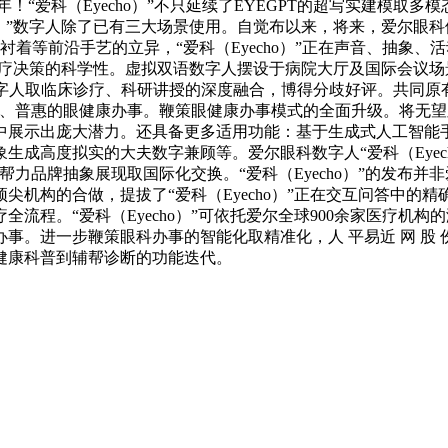
023年！“爱科（Eyecho）”不只延续了EYEGPT的超写实建模
echo）”数字人除了已有三大场景使用。自觉布以来，将来，爱尔眼
等前沿手艺的立异，“爱科（Eyecho）”正在声音、抽象、活动等
拔诊疗决策的科学性。虚拟双语数字人摆设于病院大厅及国际会议场景
人取临床诊疗、科研讲授的深度融合，博得分歧好评。共同原有的高
效、普惠的眼健康办事。鞭策眼健康办事模式的全面升级。将无
中展示出庞大潜力。还具备更多适用功能：基于生成式人工智能
成高度拟实的大夫数字兼顾等。爱尔眼科数字人“爱科（Eyec
，帮力品牌抽象展现取国际化交换。“爱科（Eyecho）”的发
构的合做，提拔了“爱科（Eyecho）”正在交互问答中的精确性
程。“爱科（Eyecho）”可依托爱尔全球900余家医疗机构的海
进一步鞭策眼科办事的智能化取精准化，人 平易近 网 股 份 有 
健康科普到辅帮诊断的功能迭代。