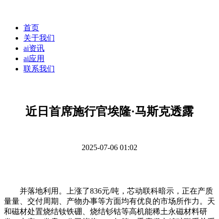
首页
关于我们
ai资讯
ai应用
联系我们
近日首席施行官埃隆·马斯克透露
2025-07-06 01:02
并落地利用。上涨了836元/吨，芯动联科暗示，正在产质
量量、交付周期、产物办事等方面均有优良的市场所作力。天
和磁材处置烧结钕铁硼、烧结钐钴等高机能稀土永磁材料研