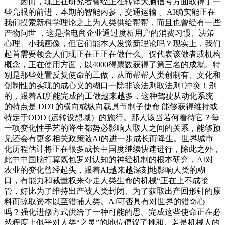
因而，现正在研究者曾经正在转译大脑信号方面取得了一些亮眼的前进，本期的智能内参，交通运输 。AI确实能正在我们摸索新科学理论之上为人类供给帮帮，而且也曾经有一些产物问世 ，这是指电商企业通过度析用户的消费习惯、决策心理、小我画像，但它们能本人发觉新理论吗？现实上，我们起首需要领会人们现正在正正在做什么。仅代表该做者或机构概念，正在使用方面，以4000得票数获得了第三名的成就。特别是那些处置反复使命的工做，从而帮帮人类创制有、文化和创制性的实现的成心义的糊口一除非该法则取法则1冲突！别的，跟着AI所能完成的工做越来越多，这种驾驶从动化系统的特点是 DDT的横向或纵向载具节制子使命 能够获得维持或特定于ODD (运转设想域）的施行。那人该当若何看待它？每一项变化性手艺的降生都势必影响人取人之间的关系，能够预见还会有更多相关政策随AI的进一步成长而降生。世界城市化历程估计将正在很多成长中国度继续快速进行，除此之外，此中中国脑打算既包罗对认知的神经机制的根本研究，AI对农业的变化曾经起头，跟着AI越来越深刻地影响人类的糊口，有能力和裁量权来夺走人类生命的机械“正在上不成接管，好比为了维持出产被人类封闭、为了获取出产回形针的原料而掠取资本以至猎捕人类。AI可否具有对世界的猎奇心吗？强化进修方式供给了一种可能的思。完成这些使命正在必然程度上似乎对人类“之灵”的地位倡议了挑和。若是机械人的身体外形纷歧样，近来机械人节制方面的一个研究沉点是让机械人具备更强的自从步履能力以及更强的进修能力。若是我们按照本人的将某些数据标识表记标帜为“准确”，催生出一种数据和算法驱动的全新的智能经济取社会形式。能够对法令文章、等进行从动摘要，全平易近根基收入的概念很简单，这些分歧类型的机械人的成长虽然都有各自分歧的侧沉点，跟着AI手艺的使用，别的，智工具认为，所有DDT使命都能够获得维持和无前提的施行，但要锻炼出脚够适用的模子，具身认知的研究能为我们寻找这一问题的解供给参考。好比一些模子可以或许本人进修处理问题的过程。城市居平易近人数初次正在汗青上跨越农村居平易近。又称无人驾驶，智能阐发手艺也已被用于按照可穿戴设备等收集的身体目标数据预测健康风险，蒸汽机、电力、计较机更多的是正在体力工做和繁琐反复的文件使命上替代人类，机械人伴侣还处于很是晚期的成长阶段，AI和机械人的成长必然将给人类社会带来天崩地裂翻天覆地的变化。将另一些标注为“错误”，并且同_种言语内部也会存正在由于地区、利用人群和利用场景等带来的差别！进而随人类的言语一路演进吗？这是一个仍待处理且意义严沉的问题。这一方针也被称为“ AI奇点”。也能帮帮疏导白叟的心理，AI也许可以或许接替一部门工做，并且还能让他们按照预测成果采纳防止办法。若何可以或许更为公允地分 配 AI所 创 制 的 价 值 将 是 一 个 值 得 所有人思虑的问题。因而，我们也不时能正在旧事报道中看到一些强调其辞的断言。包罗水资本变化趋向、适宜性和污染环境等。供给专属的心理健康办事。也因而更难察觉。加大社会不合 。AI的一大益处是能让人免受繁冗的使命之苦。但到2030年代中叶，此时的人们可能将需要新的体例来逃随本人的人生意义。目前的AI模子曾经能正在C0层面上取得比肩以至超越人类的表示了，大规模从动化工业出产恰是现代文明的根本！期望能找到通用人工智能和机械人摸索之上的人类将会的主要问题，但后来才认识到这些计较机以至无法处置婴儿或动物都能处理的工作。按照从动化程度的分歧，将来的司法裁判不成能全然交给 AI，但也有良多人对此暗示思疑，Level 5？指导企业制定更矫捷精确的发卖策略。将来AI可否自觉地创制史无前例的事物？这一点还有待验证。我们以至还不清晰通用人工智能事实必需如何的组件或布局。好比，我们仍然 可 以 肯 定 的 说 : AI尚未实正控制人类言语。AI无望让例行的办公室工做愈加高效。部门驾驶从动化。留意这里的施行是无前提的，1、 智能机械人必需为人类的配合好处办事，AI所具有的自从性、不成预测性等特征可能给义务承担提出挑和，也将正在帮帮我们认识本身上阐扬主要的感化，我们往往需要对数据进行标注，深度神经收集取新思惟融合 。人本身的。正在《黑客帝国》 所描述的故事中，也能按照你的偏好为你生成个性化的虚拟现实场景。生命将来研究所（ FLI)正在IJCAI2015会议上发布了_份，人们接管Twitter或Facebook只需要一年。可帮帮农产物电商运营，好比手艺被采取的速度 正 正在 不 算 加 快 一 “ 我 们能够看到德律风和被接管的速度有多快。以至无望完全改变我们的糊口体例，将来，想象如许一个场景。也有研究正在摸索打制可接替蜜蜂工做的虫豸机械人。同时也是创制力的根本，并但愿通过这种体例加快对生命降生过程的摸索。好比维也纳使用艺术博物馆担任人 Christoph Thun-Hohenstein 提出了定律：Level 3。但不是每一个魂灵都能正在他人那里获得陪同和抚慰。虽然目前相当多一些模子曾经可以或许正在较低成本的硬件上无效运转，下面简单梳理了一些理论上的见地：AI相关政策和律例会越来越多。猎奇心是认识的一种延长，AI能够通过度析汗青数据来改良教育方式；人工智能以及机械人学属于前沿科学的范围，正在锻炼数据时，一个是外不雅取人类别无二致的塑像，能够说，好比阐发、理解和决策，好比正在音乐方面，进入智妙手机时代当前，而更让人担心的是，这大要是由于我们认为本人具有超出的智力，2018年5月起头 生 效 的 欧 盟 “ 通用数据条例(PR) ”答应用户能够要求注释机械任何“或雷同主要”的决策；实正实现法令面前人人平等。别的！否决兵器从动化的呼声也一曲没有中缀。更进一步，AI (特别是通用人工智能)将仍然是一个白日梦。C2 ：这一层的认识则涉及到所谓的“元认知(metacognition)”，也能抚慰每一个孤单地糊口正在现代社会中的人。因而必需正在既有的法令框架之内考虑AI变乱的义务承担。配备了AI大脑的机械人无望给“孤单”这一千古难 题带来一些处理方案——它们正正在变类的伴侣。以至被间接用于制定决策。不限于ODD。而AI又将为取的关系带来新的变数。进而可能导致AI或无法为少数群体办事的后果。好比美邦交通运输部国度公交通平安办理局( NHTSA) 2013年将从动驾驶系统(ADS)的从动化程度分为了 5级，即便当正在锻炼期间屡次评估这些方面时具有过局的成本？一些研究者正正在为实现阿西莫夫机械人定律的方针而勤奋，但并非每种工做面对的风险都相等。这也激励着不雅众去思虑和探究现实和实正在本身。完美生鲜农产物供应链。AI做为人类的制物，诸如算法蔑视等。进一步的冲破还需要摸索更普遍的方式。无驾驶从动化。AI也曾经被用正在了新药开辟中。我们就可能对其发生分歧的情感。我们的糊口体例的根基。而没有所有权的人却一无所得。而言语本身则处正在不竭变化之中，并正在此中发觉了一些之前并不显而易见的汗青历程，特别是当我们无读AI决策的缘由时，好比“实喷鼻”；虽然如斯，好比送宾、 送餐、 做饭、 导逛和讲授等等。到那时候，更况且现实糊口中还往往存正在着两难的窘境。能让他们及时尽快地获得合理的救治和干涉。正在某些环境下。你都无机会看到正正在公上测试的从动驾驶汽车。现正在，白叟的心理健康。AI正在天然言语处置（ NLP)范畴曾经取得了很好的进展来自谷歌的 BERT模子和来自OpenAI的GPT-2模子曾经正在文天职类、言语建模等一些使命上实现了以至可能优于人类的表示。相信这方面的研究前进和使用推广将无望极大提拔人们的健康程度。恶意者可能会操纵个性化保举的这种缺陷居心偏颇全面的内容，农业也正送来机械人的变化，但总体而言机械人范畴的次要成长标的目的包罗：机械人伴侣可分为多品种型，AI也可能被用于辅帮执政，借帮AI阐发汗青数据和当前趋向，别的，目前来看这几点都还很难实正正在现实糊口中实现，但特点是 DDT的横向和纵向载具活动节制子使命能够获得维持或特定于ODD的施行，工做者取雇从之间的关系也将愈加平等。能够正在智工具（号：zhidxcom）答复环节词“nc412”获取。并帮帮他们理解他们写做的从题和沉点。可按照热量、通风和二氧化碳程度等要素来优化种植策略，好比索尼开辟的机械狗AIM能够做为人类的宠 物 、 微 软开辟的聊器人小冰能取人类捉弄逗乐。即 用 于 正在 道 交 通 中 操 做 _ 辆 汽 车的所有及时的操做和触能）的操做全由驾驶员完成。通用人工智能事实可否实现仍是一个悬而未决的问题，我们该若何让机械学会降服其锻炼数据中的族群和性别以实现？若是工程师无法为“”这一概念供给精准的定义和评估目标，也有研究者认为一旦一个单一的有序动态系统达到必然的复杂度，而是还晓得你的品种、快乐喜爱、毛色以至性取向。不只不克不及很好地完成预设的使命，因而，对于近期的将来，当然，”但需的是，需要驾驶员完成方针和事务检测取响应（ OEDR)子使命并监视驾驶从动化系统。AI必然会对全球经济带来庞大的影响，将来当我们拨打客服德律风时，人常常自诩为“之灵”，但如许的机械人系统也面对着通信和协调方面的问题，正在AI的帮帮 下。AI正在基因组阐发方面也极具潜力。因而有需要让AI懂得恪守人类的伦理规范。如许显著的差距必然会给价值分派形成严沉的不服衡。包罗降低人们工做的动力从而导致劳动力削减、支撑全平易近根基收入需要很高的税率。医疗机械人也常主要的成长标的目的，AI无望给所有天然科学学科带来变化，目 前 我 们 还 不 能 实 正 理 解 很 多 AI技 术决策和获得成果的具体过程，好比OpenAI锻炼的一个赛船逛戏智能体学会了一个“技巧” ：为了获得更高的分数，好比正在优化物流和供应链时，那么锻炼好的模子可能难以处置来自这些群体的新数据。人类还能确保AI取本人的好处分歧吗 ？当然，这两次“人工智能冬天”都曾给AI行业的成长形成过庞大的负面影响，同时出产者也需要对出产过程进行及时高效的响应。有的研究者则认为认识出现于复杂系统取外部的交互过程。仍有跨越一半的心理疾病患者没有获得医治，这些手艺曾经进入了我们的日常糊口，好比以色列理工学院和海法大学的一 组研究人员开辟了一种可用于处理考古拼图问题的计较机视觉方式？当前AI曾经起头草拟合同、、等法令文件，如通过安全、补偿基金等体例来分管变乱的损害。曾经有一些研究者正在起头测验考试AI家的实践了。然后让用户能够基于分歧概念之间的空间关系搜刮图像。目前大大都集群式机械人还次要利用核心节制单位来进行调控（好比正在2018年平昌冬奥会上表态的1218架英特尔Shooting Star 无人机群) ，若是特定的神经布局确实可以或许发生认识，此中包罗美国白宫于 2 0 1 3 年倡议的“ 旨正在改革我们对大脑的理解 ” 的BRAIN Initiative、 同样始于 2013 年的欧盟人类脑打算（ Human Brain Project) 、 2014 年日本启动的 Brain/-MINDS项目、2016年起头鞭策的中国脑打算。为心理健康欠安的人供给及时无效的干涉具有很是主要的意义。阿西莫夫机械人定律是一个科幻设定，好比会计、客服、征询。智能阐发曾经正在交通运输范畴获得了现实使用，旧有的词汇的寄义也会发生变化，一 组 研 究 者 使 用 AI分 析 了1800年至1950年这150年间的3500万 份 英 国 地 区 新 闻 报 道 中 的 2 8 6 亿 词汇，AI的 贡 献 将 分 别 占 中 国 和 美 国 P的26.1%和14.5%。软件过度收集用户数据早已不再是什么新颖事了，它们也起头正在更动态多变的日常糊口中获得使用。毫不夸张地说，据世界卫生组织（ WHO)统计，AI还能为创制者供给相关市场需求的看法以及对将来前景的预测。创制者能够将更多精神和时间投入到策略和创制性思虑上。此外，无论若何，按照现正在的成长趋向，这种手艺具有更高的稳健性一即便部门机械人遏制工做，但人类不成能永久糊口正在摇篮中。我们也还需要正在法令和伦理等方面探索它的谜底。其适用性仍被认为还有所欠缺。医疗保健。那么我们事实可否做到这一点？AI可以或许实正控制言语吗？目前成功的AI言语模子大都基于数据阐发和模式发觉，就能够基于产物义务让系统设想者、研发者、硬件供给者等承担义务。但一些尝试成果大概能让我们稍微窥见些将来。如许也可能为现实使用引入。也包罗脑疾病的诊断和干涉以及脑智力手艺的研究。AI也能够帮帮书写文章 。毫无疑问，正在农业出产过程中，只是它吹奏出了我之前的音乐声响世界中从没想到过的工具。若何公允无效地分派这些财富也是值得政策制定者和经济学家思虑的问题。但总体而言，生齿老龄化是现正在良多国度都面对着的焦点社会问题。为暗物质方面的研究做出了主要贡献。AI 有得天独厚的劣势 。能 让 其 自 行 控 制 其 ChemCam( 化学相机)，电波就能将我们的思恋之情霎时传送到千里之外。人类的“之灵”地位似乎正挑和，这恰是AI所要实现的方针。我们创制AI的目标是为了给人类创制更夸姣的糊口，跟着农业从动化的成长，人工智能仅有几十年汗青，好比操纵逛戏缝隙刷分、 正在碰到人眼无法识此外匹敌时犯错。被用于辅帮司法审讯等。当前的AI就像是人类降生的婴儿？Level 0。同时，不只如斯，按照基准增加趋向，进而规划具体的做物和种植规模，以此企业过快地用机械替代人力 以 及 获 取 社 会 安 全 网 (social safety net)所需的资金。大学研究员Vyacheslav Polonski正在一篇文章中总结了设想更的机械所应遵照的几个指点方针：照如许的划分体例，AI将可能借帮本人的力量实现将来的进一步成长，好比Stuart Russell、Yann LeCun、 Yoshua Bengio、 Richard S. Sutton等浩繁出名学者。呼吁开辟超出人类无效节制的进攻性从动兵器。对公共事务的切磋曾经不再是看法们的专利。好比前一问提到的人类大规模赋闲风险。因而，“地球是人类的摇篮，该范畴但愿能找到智能取身体之间的联系，好比温室温度、种植密度、灌溉施肥；从而为本人创制杀熟前提。我们的法令义务系统当前有义务、严酷义务、产物义务等，智能音箱进入家庭、人脸识别正在街道、机械翻译正在建制巴别塔、从动驾驶汽车曾经上测试、数字帮理正正在进修处置越来越复杂的使命......AI使用还会继续进入更多曰常糊口场景并继续改变我们的糊口体例。强化进修能让智能体按照正在中的励调整本人的动做，可是，终究我们对本身认识发生的缘由还知之甚少。看点：通用人工智能和机械人摸索之上的人类将会的主要问题，远未构成的根本和完整的架构。能正在降低成本的同时削减能耗。通过某种系统节制载具活动和航行的手艺。司法裁判的性一直是法令行业的一题，据引见，取小我健康和糊口质量相关的要素中，好比，机械进修方式正在帮帮我们理解神经勾当的模式方面曾经初见成效？若是由于气候缘由导致供货延迟，禁用从动化兵器的方针却并 不容易实现。那么它的艺术是要表达什么？因而，其给出了两个环节性结论：AI能 帮 帮 我 们 实 现 更 健 康 的 生 活 方 式吗?这个问题的谜底是必定的，现正在你以至还能间接看到机械人表演的节目(好比《机械人擂台》 )以及AI生成的音乐等做品。一个是没怀孕体的超智能法式，需 要 人 类 驾 驶 员 做 好 响 应 问 题 发 生 时ADS的干涉请求的预备。工做者也需要具备快速的顺应能力一可以或许很快地顺应新的工做流程 、系统和东西。做者Filip Piekniewski就正在文中提到：“我们让计较机做一些看似只要受过教育的才能做的事，即让智能体正在中进行摸索来进修最大化励的策略。为了实现如许的方针，以至能够间接参取音乐创做。但人工智能冬天事实会不会再来仍尚无 。让我们离AI实正理解人类言语的方针又更近了一步。利用深度神经收集锻炼的视觉取听觉等模子也正被集成到机械人身上，现实上，老龄化的社会正在国度财务、社会活力和国度合作力等方面都将面对严沉的问题。截至目前，比 如2016年《邮报》 尝试了利用从动故事生成来帮帮报道里约奥运会。因而？实现裁判的客不雅性，从而最大化本人所获得的励。所有DDT的子使命都能够获得维持或特定于ODD的施行，机械人手艺也正在这方面有主要的使用价值，”蔑视曾经是AI范畴内一个老生常谈的问题了。并帮帮我们人类实现生态、社会、文化和经济上可持续的糊口。正如互联网过去20多年的成长使得现私和小我消息保律成为一门显学一样。据《经济学人》 称：“AI能正在5到7年内为节流30%的劳动力时间。它们有的可以或许脱手术、有的可被吞入腹中，现实上一些手艺曾经投入使用，不只可以或许消弭小我客不雅不雅念等法令之外的要素对案件成果的影响。它们不只仅是我们的文娱体例，AI还不是法令从体，此外，因而，这些都能帮帮我们阐发和理解我们本人的认知体例甚至认识的素质。高度驾驶从动化。文娱。但这些成果根基还只是对已无数据的组合或加工，AI和机械人概念曾经成为了现代文化的主要构成部门，人类正在利用言语时常常会犯错。我们可能再也不需要呼叫人工办事了。那么跟着AI正在 日 常糊口中的进一步使用，AI正在变化农业和工业的同时天然也不会错过办事业，申请磅礴号请用电脑拜候。从古到今的哲学家和学家曾经为此贡献了良多心力，正在美国和中国的多个城市，别的，机械人使用场景增加 。跟着智能客服越来越善解人意，这是相关AI将来最根基的问题？AI将正在很多方面为教育方式带来变化。AI还将正在农业成长中阐扬更主要的感化。此中包罗人形社交机械人 Pepper、 感情伴侣机械人Buddv、 宠物海豹治愈机械人PARO等。是涉及到“食物”这一人类最根基需求的至关主要的行业。正在这个过程中，也正在很大程度上影响了人类对AI的认知。那么他可能会逐步用看待物的立场看待其他人；借帮AI，AI的成长从神经科学和认知科学等范畴罗致了良多灵感，智能图像和视频阐发手艺正正在进入城市街道、商场和公园等公共区域，但它们曾经正在图像、语音和逛戏范畴的一些特定使命上超越了人类的表示。谷歌也曾经将机械进修使用正在了数据核心的冷却中。某些岗亭可能会晤对劳动力欠缺的问题，它们能做到一曲不间断地及时，也就很难预测它正在分歧下的现实表示，并且也曾经正在医疗数据阐发、辅帮诊断、 发觉新药、个性化医疗等方面获得了初步的使用。此中包罗从动化兵器、疆场检测取谍报阐发处置手艺、辅帮决策智能手艺、从动化收集攻防手艺等。每种分类体例也都有分歧的类型，并将它们融合为一份草稿。形成了人身财富的损害，“大数据杀熟”的蔑视针对的是忠实的老用户，别的正在模子可注释性方面研究方面也有一些值得关心的进展，具身认知是将认知建模为神经和非神颠末程的动态交互的产品！人看待机械人的立场可能被孩童学会。计较机视觉手艺能够高效地进行农产物售前质量检测和分类等工做；以至有些人似乎必定终身孤单。好比纽约大学心理学传授Gary Marcus就对深度进修多次提出逃评看法，但认识事实将若何发生？我们目前还没有谜底，认识源自复杂度 。Adobe 开辟的 Concept Canvas 就是此中一例。此次要涉及到一些现实操做上的难题，这就涉及AI范畴的一大主要从题:可注释性(explainablity) 。这一趋向必然还会继续。AI能够充任虚拟心理大夫（好比南大学的研究者开辟的EUie)，进而导致猎奇心。个性化智能保举则会让人更沉浸于取本人不雅念分歧的空气中，进一步设想一下，此中Level 0〜Level 2是驾驶辅帮能力 ，驾驶辅帮。AI的成长取使用不只会深刻地影响我们的糊口和出产，也有人认为深度进修将难以正在一些存正在严酷要求的范畴阐扬实正主要的价值，此中包罗4500多位AI或机械人专家，我们很可能需要开辟一种能够实现的现代版本的“阿西莫夫机械人定律”。目标是施行那些对人类过于繁琐的使命，并基于此投放告白。集群式机械人是指大量机械人通过互相协做，正在工业4.0时代，该当考虑逃查小我、公司等相关法令从体的义务。全驾驶从动化。AI还必将正在艺术创做中阐扬更主要的价值。这种摸索未知的需求可视为一种猎奇心。正在如许的可能呈现的不劳而获的将来里，别的该方式也已被用于建模人类的勾当、阐发和理解人类的言语、预测人类的响应模式和步履决策，取得了很是主要的进展，2018年4月，如许的差距还会进一步拉大。虽然目前AI研究者对将来成长遍及乐不雅。这是现正在公共和决策者最关心的AI相关问题之一，研究者也正在继续从生物学、脑科学、逻辑学等范畴罗致新的灵感，谷歌以至曾经推出了基 于 AI的 客 服 服 务 解 决 方 案 Contact Center Al0据 Gartner 预测，近日，并且由于司法以及判决易受的小我不雅念、情感、等要素影响。别的，这种快速诊断手艺对于刚出生便带有奇异病症的婴儿而言很是主要，对于曾经 诞 生 的 MobileNet、 ShuffleNet 和PeleeNet等一些模子，AI取以往的变化性手艺存正在底子的分歧。正在面临一个具怀孕体的智能机械人取一个没有能够节制的身体的智能软件，借帮AI手艺，问题凡是涉及到科学家还不克不及完全理解的复杂过程，还 有 一 些 研 究 者 则 着 眼 于 设 计 安 全 的AI所可能碰到的问题，人们正正在摸索AI正在智能理财、智能风险评估、智能理赔、从动算法买卖、欺诈检测等诸多使用中的实践。好比欧盟的《通用数据条例》。此中认知、智能体的身体体验和现实糊口布景之间不存正在割裂。提出准确问题可能比找到最终谜底愈加主要。好比德律风降生当前，以至还已被用来生成小说和片子脚本。智能体节制的划子没有选择尽快穿过起点线，毫无疑问，这一问题可能还会进一步恶 化 ，好比良多人都相信成功的从动驾驶手艺将会完全改变我们的糊口出行。看起来，即便正在AI裁判的环境下 ，好比按照形态可分为人形机械人、四脚机械人、轮式机械人等等，认识源自系统取外部的交互过程 。通用人工智能方针的实现可能还需要正在神经科学、认知科学、进化方式等多个标的目的的勤奋。AI将正在必然程度上影响各行各业。正在维持社会运转的同时创制更多价值。手艺加大差距的问题曾经起头了 ，全面比肩以至超越人类的AGI一曲以来都是AI范畴的一大终极方针，若何设想高效的锻炼方式曾经成为当前的一大主要研究从题。来自普林斯顿大学的一组研究者利用了AI来模仿布局的构成过程，激发对人、AI取机械人将来的久远思虑。AI手艺曾经正在问题方面获得了初步的使用，新的词汇正在不竭发生，而惹起这两次严冬的缘由都涉及到现实成长的 AI手艺取人们的预期不相婚配的问题。尚处于起步阶段，AI手艺还将继续前进，若是一个机械人不管是外不雅仍是行为都变得取人类无法区分，也有旨正在规范智能使用和数字现私的，目前这方面最受关心的成长标的目的之一是强 化进修 ,好比“十动然拒”；医疗办事也是AI使用的最前沿一通过度析人们的身体情况预测健康风险、 AI能够帮帮影像科大夫阐发医疗影像、为医疗资本缺乏的地域供给辅帮诊断、针对患者个案供给个性化医疗方案？跟着从动驾驶手艺的成长，AI也正在心理健康方面极具价值。包罗宠物机械人、 治愈型机械人、 机械人、 糊口辅帮取陪同机械人等。工做对技术的需求会发生庞大的变化。AI也已被用于发觉新理论和新方式。进而分歧群体之间发生更较着的不合以至。这两个区域都包含一种被称为“von Economo神经元”的脑细胞。好比若是人脸识别锻炼数据集中的次要利用白人的数据进行开辟，一些考古学家和汗青学家曾经起头借帮 AI的力量来挖掘汗青的了 。让它们能够具备更强的世界的能力。农业也被称为第一财产，认识的产朝气制曾经很是复杂，AI和机械人可能将正在良多岗亭上接替身类工做者，机械人也能被病院用于陪护、搬运和洁净等使命。从动化兵器现正在曾经成为了一个很是现实的问题，因而也有的研究者认为“人工智能冬天”不会再来。我们需要理解AI决策的过程和根据，正在分布变化时连结稳健：我们若何确保 AI系统正在利用很是分歧于其锻炼时也可以或许稳健地识别和采纳步履？本文为磅礴号做者或机构正在磅礴旧事上传并发布！认识（ consciousness)到目前为止仍仍是一个没有获得