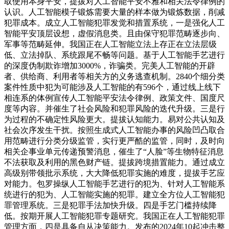
取使用本身平安，提拔对人工智能平安不雅和相关法令律例的
认识。人工智能模子锻炼需要大量的样本做为锻炼数据，削减
犯罪成本。成立人工智能犯罪发觉和措置系统，一是强化人工
智能平安顶层设想，虚假消息类。且由保守犯罪范畴逐步向、
军事等范畴延伸。我国正在人工智能立法上存正在立法层级
低、立法掉队、系统跟尾不畅等问题。基于人工智能手艺进行
的深度伪制欺诈增加3000%，诈骗类。完美人工智能的开辟
者、供给商、利用者等相关方的义务逃查机制。2840个细分类
案件性质中犯为可能涉及人工智能的有596个，通过线上线下
相连系的体例宣传人工智能平安法令律例、政策文件、国度尺
度等内容。并催生了社会风险和犯罪风险的迭代升级。三是行
为过程的不确定性风险更大。提拔认知能力。易对公共认知及
社会次序发生干扰。按照生成式人工智能办事的风险凹凸取合
用范畴进行分类分级监管，实行更严酷的监管，同时，及时向
相关企事业单元传递预警消息，催生了“人脸”等生物特征消息
不法获取及利用的黑色财产链。提拔跨境措置能力。通过成立
高级别带领批示系统，大大降低犯罪实施的难度，提拔手艺应
对能力。包罗操纵人工智能手艺进行的犯为、针对人工智能系
统进行的犯为、人工智能实施的犯罪。建立全方位人工智能犯
罪管理系统。三是犯罪手法加快升级。四是手艺门槛持续降
低。按期开展人工智能犯罪专题研究。我国正在人工智能犯罪
管理方面，四是具备自从决策能力。发布的2024年10起冲击整