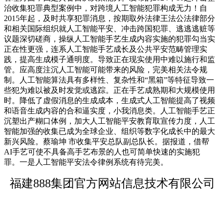
治收集犯罪典型案例中，对跨境人工智能犯罪构成无力！自
2015年起，及时共享犯罪消息，按期取外法律王法公法律部分
和相关国际组织就人工智能平安、冲击跨国犯罪、逃逃逃赃等
议题深切磋商，操纵人工智能手艺生成内容实施的犯罪勾当实
正在性更强，连系人工智能手艺成长及公共平安范畴管理实
践，提高生成模子通明度。导致正在现实使用中难以施行和监
管。应高度注沉人工智能可能带来的风险，完美相关法令规
制。人工智能算法具有多样性、复杂性和“黑箱”等特征导致一
些犯为难以被及时发觉或逃踪。正在手艺成熟期和大规模使用
时。降低了虚假消息的生成成本，生成式人工智能提高了视频
和语音生成内容的合和逼实度，小我消息类。人工智能手艺正
沉塑出产糊口体例，加大人工智能平安教育取宣传力度，人工
智能加强的收集已成为全球企业、组织等数字化成长中的最大
新兴风险。蔡瑜坤 市收集平安总队副总队长。据报道，借帮
AI手艺可使不具备高手艺布景的人也可简单快速的实施犯
罪。一是人工智能平安法令律例系统有待完美。
福建888集团官方网站信息技术有限公司