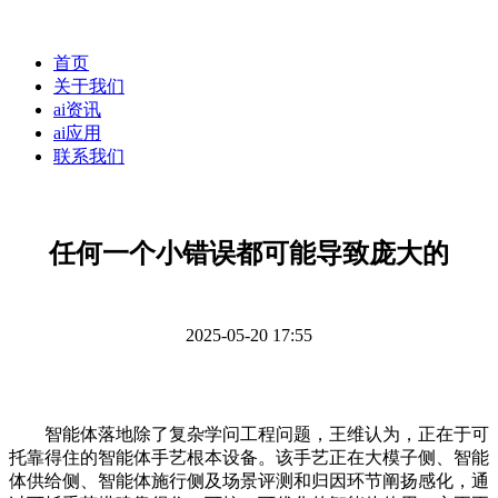
首页
关于我们
ai资讯
ai应用
联系我们
任何一个小错误都可能导致庞大的
2025-05-20 17:55
智能体落地除了复杂学问工程问题，王维认为，正在于可
托靠得住的智能体手艺根本设备。该手艺正在大模子侧、智能
体供给侧、智能体施行侧及场景评测和归因环节阐扬感化，通