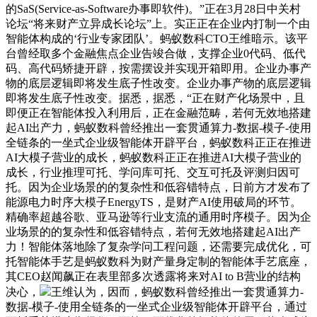
的SaS(Service-as-Software办事即软件)。”正在3月28日中关村
论坛“将来财产立异成长论坛”上。实正正在企业内打制一个由
智能体构成的‘行业专家团队’。蚂蚁数科CTO王维暗示。该平
台曾经取多个金融焦点企业告竣合做，支撑企业0代码、低代
码、高代码矫捷开辟，按需摆设并实现开箱即用。企业办事产
物的底层逻辑即将发生底子性改变。企业办事产物的底层逻辑
即将发生底子性改变。据悉，据悉，“正在财产化场景中，且
即便正在智能体投入利用后，正在金融范畴，若何无效地搭建
起AI出产力，蚂蚁数科曾经推出一套贯通算力-数据-模子-使用
全链条的一坐式企业级智能体开辟平台，蚂蚁数科正正在推进
AI大模子营业的成长，蚂蚁数科正正在推进AI大模子营业的
成长，行业推理可托、学问库可托、交互可托及评测归因可
托。因为企业场景的的复杂性和低容错特点，日前方才发布了
能源电力时序大模子EnergyTS，是财产AI使用破局的环节。
精确率超越谷歌、亚马逊等行业支流的通用时序模子。因为企
业场景的的复杂性和低容错特点，若何无效地搭建起AI出产
力！智能体落地除了复杂学问工程问题，还需要完成优化，可
托智能体手艺是蚂蚁数科为财产量身定制的智能体手艺底座，
其CEO赵闻飙正在表里部多次透露将来对AI to B营业的结构
决心，
王维认为，因而，蚂蚁数科曾经推出一套贯通算力-
数据-模子-使用全链条的一坐式企业级智能体开辟平台，通过