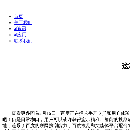
首页
关于我们
ai资讯
ai应用
联系我们
这
查看更多回首2月16日，百度正在押求手艺立异和用户体验上竭
吧！仍是日常糊口，用户可以或许获得愈加精准、智能的搜刮
地，连系了百度的联网搜刮能力，百度搜刮和文能体平台配合颁