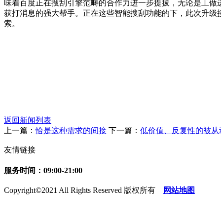
味着百度正在搜刮引擎范畴的合作力进一步提拔，无论是工做进修
获打消息的强大帮手。正在这些智能搜刮功能的下，此次升级接入了
索。
返回新闻列表
上一篇：
恰是这种需求的间接
下一篇：
低价值、反复性的被从
友情链接
服务时间：09:00-21:00
Copyright©2021 All Rights Reserved 版权所有
网站地图