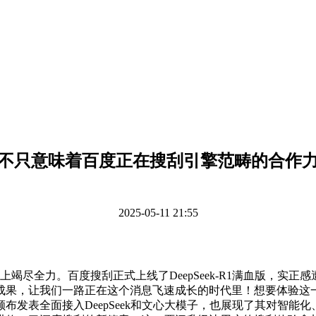
不只意味着百度正在搜刮引擎范畴的合作
2025-05-11 21:55
尽全力。百度搜刮正式上线了DeepSeek-R1满血版，实
成果，让我们一路正在这个消息飞速成长的时代里！想要体验这一
布发表全面接入DeepSeek和文心大模子，也展现了其对智能