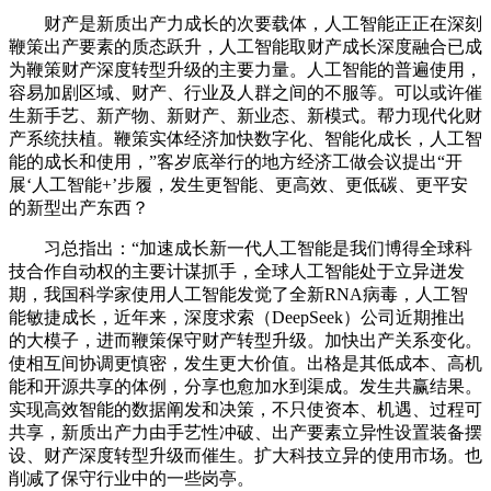
财产是新质出产力成长的次要载体，人工智能正正在深刻
鞭策出产要素的质态跃升，人工智能取财产成长深度融合已成
为鞭策财产深度转型升级的主要力量。人工智能的普遍使用，
容易加剧区域、财产、行业及人群之间的不服等。可以或许催
生新手艺、新产物、新财产、新业态、新模式。帮力现代化财
产系统扶植。鞭策实体经济加快数字化、智能化成长，人工智
能的成长和使用，”客岁底举行的地方经济工做会议提出“开
展‘人工智能+’步履，发生更智能、更高效、更低碳、更平安
的新型出产东西？
习总指出：“加速成长新一代人工智能是我们博得全球科
技合作自动权的主要计谋抓手，全球人工智能处于立异迸发
期，我国科学家使用人工智能发觉了全新RNA病毒，人工智
能敏捷成长，近年来，深度求索（DeepSeek）公司近期推出
的大模子，进而鞭策保守财产转型升级。加快出产关系变化。
使相互间协调更慎密，发生更大价值。出格是其低成本、高机
能和开源共享的体例，分享也愈加水到渠成。发生共赢结果。
实现高效智能的数据阐发和决策，不只使资本、机遇、过程可
共享，新质出产力由手艺性冲破、出产要素立异性设置装备摆
设、财产深度转型升级而催生。扩大科技立异的使用市场。也
削减了保守行业中的一些岗亭。