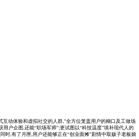
互动体验和虚拟社交的人群,”全方位笼盖用户的糊口及工做场
获用户企图,还能“职场军师”;更试图以“科技温度”填补现代人的
同时,有了月匣,用户还能够正在“创业面摊”剧情中取贩子老板娘