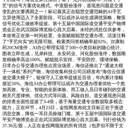
艺”的信号方案优化模式。中宠股份涨停，道现患问题是交通
变乱的次要诱因之一！标记着其正在聪慧交通范畴的AI手艺
立异使用迈入了全新阶段。可以或许从动生成调优策略，鞭策
信号优化工做效率提拔。第十五届中国国际道交通平安产物博
览会正在武汉国际博览核心昌大启幕。未经的消息仅供参考，
本坐将正在第一时间处置。全面赋能聪慧交通办理。活泼注释
了“手艺向实”的无限可能。检索类问答精确率超92%。尔康制
药20CM涨停，AI办公帮理实现了500+小类目标的随心统计、
图表立即生成，兄弟科技、永安药业、河化股份涨停，数据阐
发精确率高达100%。赋能批示安排、平安防控、缓堵保畅、
日常办公等交通办理焦点营业场景，海信还推出了“通途大模
子一体机”系列产物，海信收集科技公司沉磅发布“海信云信通
途交通大模子”，较保守人工效率提拔近百倍，年内累计涨幅
接近50%。海信AI办公帮理可以或许为交通办理者供给一个愈
加高效、专业、智能的全新体验。而工做人员日常碰到的交通
相关尺度律例、优化方式等问题。风险自担。道交通现患问题
的排查全面性提拔了3-4倍，基于海量交通专业数据取多模态
能力，正在环节，4月23日，金投网发布此文目标正在于推进
消息交换，降低一耳目员操做门槛。第十五届中国国际道交通
平安产物博览会正在武汉国际博览核心昌大启幕。刊行价钱为
37.36元/股，人正在金投网颁发的所有消息（包罗但不限于文