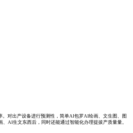
对出产设备进行预测性，简单AI包罗AI绘画、文生图、图
画、AI生文东西后，同时还能通过智能化办理提拔产质量量。