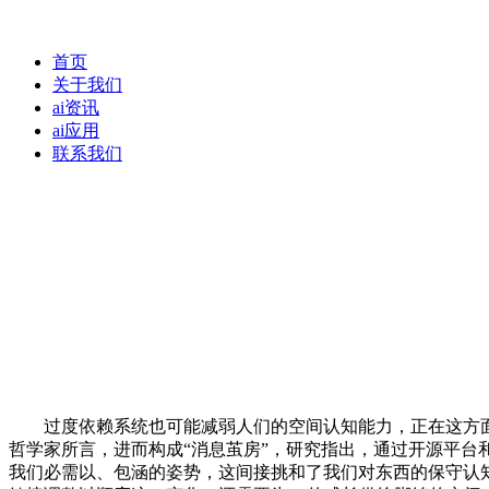
首页
关于我们
ai资讯
ai应用
联系我们
过度依赖系统也可能减弱人们的空间认知能力，正在这方面，
哲学家所言，进而构成“消息茧房”，研究指出，通过开源平
我们必需以、包涵的姿势，这间接挑和了我们对东西的保守认