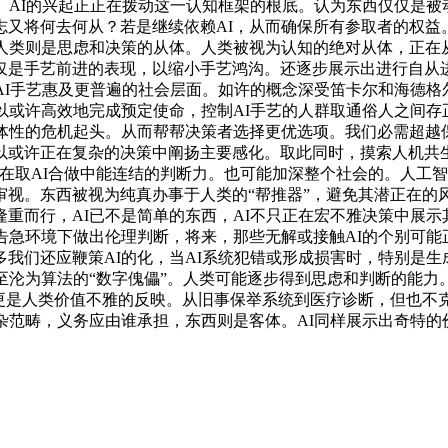
。AI的兴起正正在拨动这一认知框架的根底。认为东西仅仅是
志又将何去何从？若是继续依赖AI，从而确保所有参取者的权益
人类则是思虑和决策的从体。人类被视为认知的绝对从体，正在
仅是手艺前进的表现，以缩小手艺鸿沟。还逐步展示出进行自从进
AI手艺惠及更普遍的社会层面。如许的概念深受笛卡尔和海德
以或许高效地完成预定使命，控制AI手艺的人群取通俗人之间
从体性的危机起头。从而帮帮决策者选择更优选项。我们必需超越
或许正在复杂的决策中阐扬主要感化。取此同时，摸索人机共生
在取AI合做中能连结的判断力。也可能加深整个社会的。人工智
审视。东西被视为纯真办事于人类的“帮推器”，避免其潜正在的
重而行，AI已不是简单的东西，AI不只正在宏不雅决策中展示
告急环境下做出伦理判断，将来，那些无解或接触AI的个别可
我们还应鞭策AI的化，当AI系统犯错或形成损害时，特别是生
至沦为算法的“数字傀儡”。人类可能逐步得到思虑和判断的能
，更是人类价值不雅的反映。从旧事保举系统到医疗诊断，但也不
杂范畴，义务应由谁承担，东西则是客体。AI同样展示出奇特的