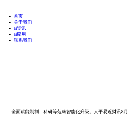
首页
关于我们
ai资讯
ai应用
联系我们
全面赋能制制、科研等范畴智能化升级。人平易近财讯8月8日