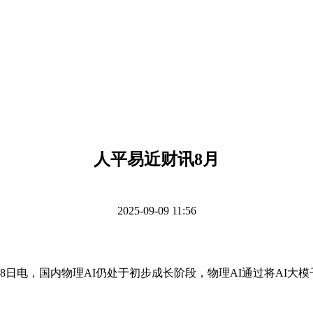
人平易近财讯8月
2025-09-09 11:56
电，国内物理AI仍处于初步成长阶段，物理AI通过将AI大